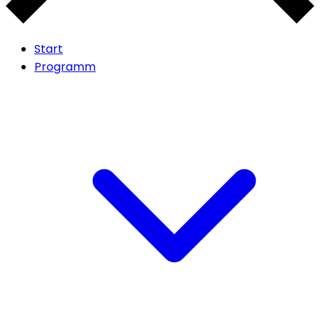
Start
Programm