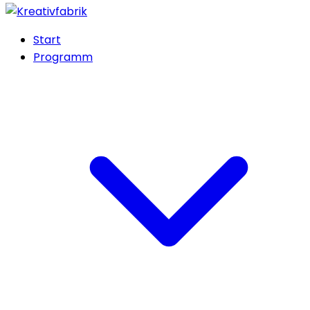
Start
Programm