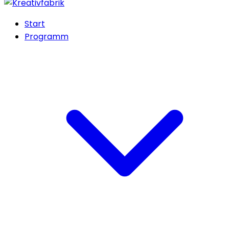
Start
Programm