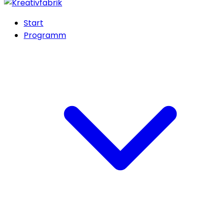
Start
Programm