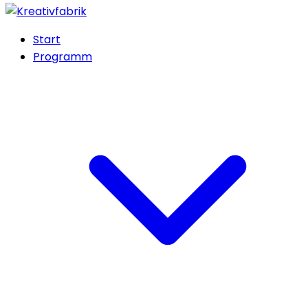
Start
Programm