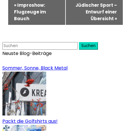
Veranstaltung-
«
Improshow:
Jüdischer Sport –
Navigation
Flugzeuge im
Entwurf einer
Bauch
Übersicht
»
Suchen
Neuste Blog-Beiträge
Sommer, Sonne, Black Metal
Packt die Golfshirts aus!