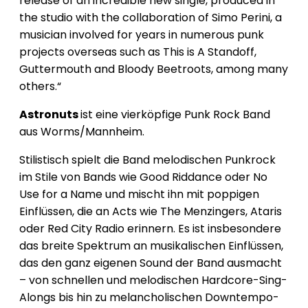
release of an incredible new single, produced in
the studio with the collaboration of Simo Perini, a
musician involved for years in numerous punk
projects overseas such as This is A Standoff,
Guttermouth and Bloody Beetroots, among many
others.“
Astronuts
ist eine vierköpfige Punk Rock Band
aus Worms/Mannheim.
Stilistisch spielt die Band melodischen Punkrock
im Stile von Bands wie Good Riddance oder No
Use for a Name und mischt ihn mit poppigen
Einflüssen, die an Acts wie The Menzingers, Ataris
oder Red City Radio erinnern. Es ist insbesondere
das breite Spektrum an musikalischen Einflüssen,
das den ganz eigenen Sound der Band ausmacht
– von schnellen und melodischen Hardcore-Sing-
Alongs bis hin zu melancholischen Downtempo-