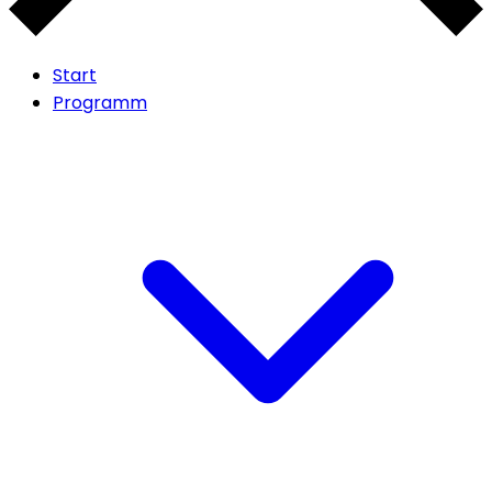
Start
Programm