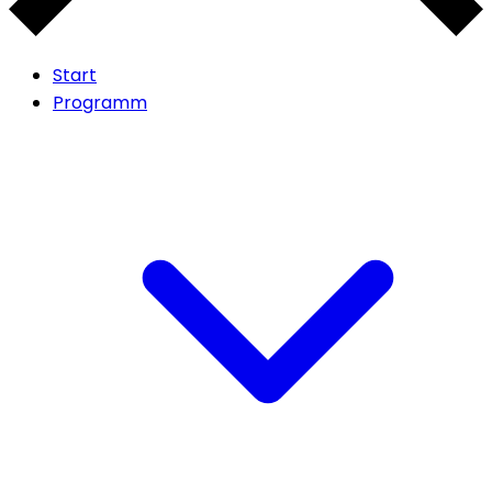
Start
Programm