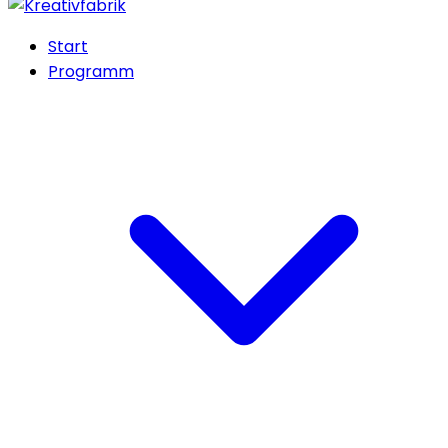
Start
Programm