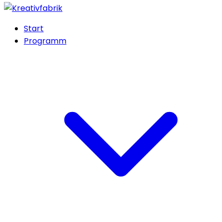
Start
Programm