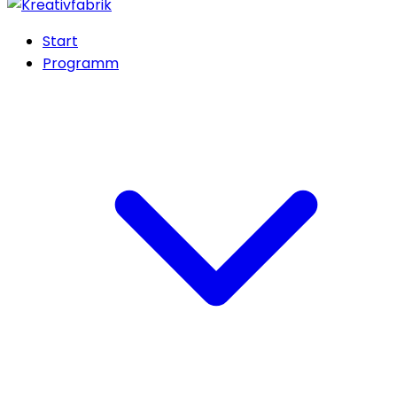
Start
Programm