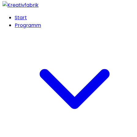
Start
Programm