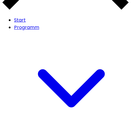
Start
Programm