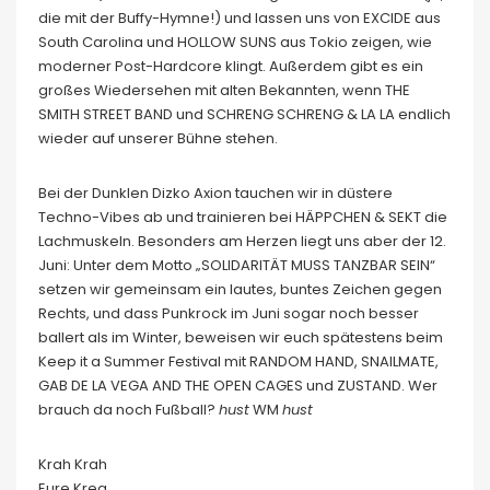
die mit der Buffy-Hymne!) und lassen uns von EXCIDE aus
South Carolina und HOLLOW SUNS aus Tokio zeigen, wie
moderner Post-Hardcore klingt. Außerdem gibt es ein
großes Wiedersehen mit alten Bekannten, wenn THE
SMITH STREET BAND und SCHRENG SCHRENG & LA LA endlich
wieder auf unserer Bühne stehen.
Bei der Dunklen Dizko Axion tauchen wir in düstere
Techno-Vibes ab und trainieren bei HÄPPCHEN & SEKT die
Lachmuskeln. Besonders am Herzen liegt uns aber der 12.
Juni: Unter dem Motto „SOLIDARITÄT MUSS TANZBAR SEIN“
setzen wir gemeinsam ein lautes, buntes Zeichen gegen
Rechts, und dass Punkrock im Juni sogar noch besser
ballert als im Winter, beweisen wir euch spätestens beim
Keep it a Summer Festival mit RANDOM HAND, SNAILMATE,
GAB DE LA VEGA AND THE OPEN CAGES und ZUSTAND. Wer
brauch da noch Fußball?
hust
WM
hust
Krah Krah
Eure Krea