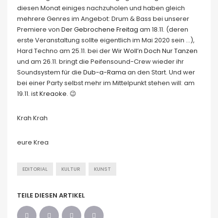
diesen Monat einiges nachzuholen und haben gleich
mehrere Genres im Angebot: Drum & Bass bei unserer
Premiere von
Der Gebrochene Freitag
am 18.11. (deren
erste Veranstaltung sollte eigentlich im Mai 2020 sein …),
Hard Techno am 25.11. bei der
Wir Woll’n Doch Nur Tanzen
und am 26.11. bringt die Peifensound-Crew wieder ihr
Soundsystem für die
Dub-a-Rama
an den Start. Und wer
bei einer Party selbst mehr im Mittelpunkt stehen will: am
19.11. ist
Kreaoke
. 😉
Krah Krah
eure Krea
EDITORIAL
KULTUR
KUNST
TEILE DIESEN ARTIKEL