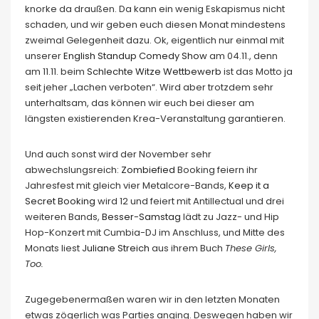
knorke da draußen. Da kann ein wenig Eskapismus nicht
schaden, und wir geben euch diesen Monat mindestens
zweimal Gelegenheit dazu. Ok, eigentlich nur einmal mit
unserer
English Standup Comedy Show
am 04.11., denn
am 11.11. beim
Schlechte Witze Wettbewerb
ist das Motto ja
seit jeher „Lachen verboten“. Wird aber trotzdem sehr
unterhaltsam, das können wir euch bei dieser am
längsten existierenden Krea-Veranstaltung garantieren.
Und auch sonst wird der November sehr
abwechslungsreich:
Zombiefied
Booking feiern ihr
Jahresfest mit gleich vier Metalcore-Bands,
Keep it a
Secret Booking
wird 12 und feiert mit Antillectual und drei
weiteren Bands,
Besser-Samstag
lädt zu Jazz- und Hip
Hop-Konzert mit Cumbia-DJ im Anschluss, und Mitte des
Monats liest
Juliane Streich
aus ihrem Buch
These Girls,
Too.
Zugegebenermaßen waren wir in den letzten Monaten
etwas zögerlich was Parties anging. Deswegen haben wir