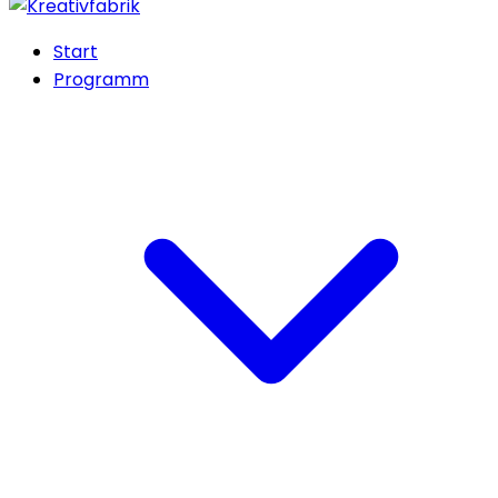
Start
Programm