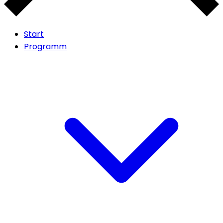
Start
Programm