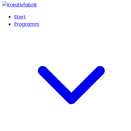
Start
Programm