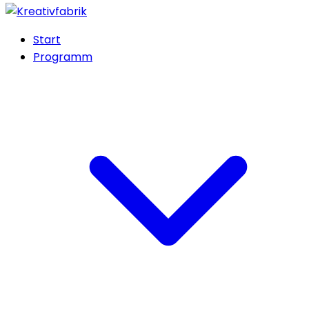
Start
Programm