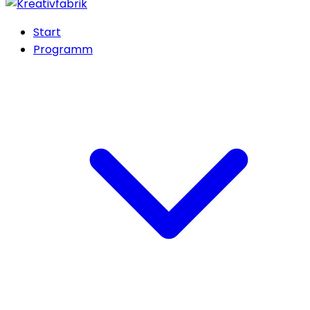
Start
Programm