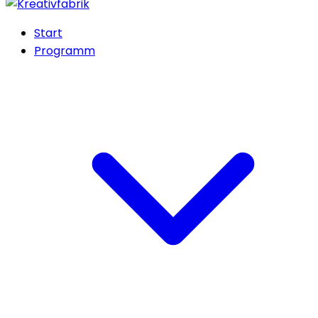
Start
Programm