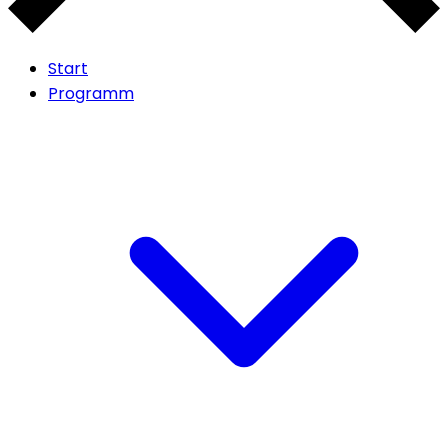
Start
Programm