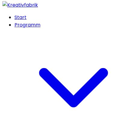
Start
Programm