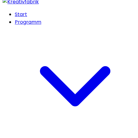
Start
Programm