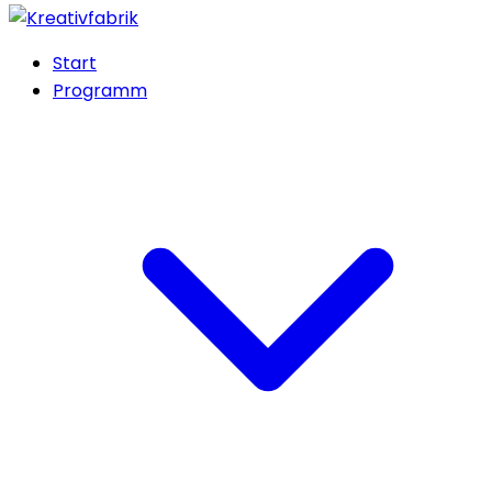
Start
Programm