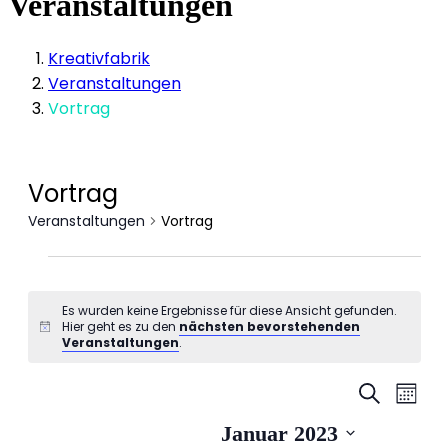
Veranstaltungen
Kreativfabrik
Veranstaltungen
Vortrag
Vortrag
Veranstaltungen
Vortrag
Veranstaltungen
Es wurden keine Ergebnisse für diese Ansicht gefunden.
Hier geht es zu den
nächsten bevorstehenden
Hinweis
Veranstaltungen
.
Veranstal
Vera
Suche
Monat
Suche
Ansi
Datum
Januar 2023
und