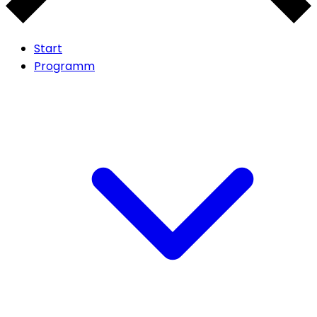
Start
Programm