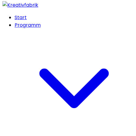
Start
Programm