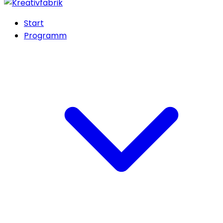
Start
Programm