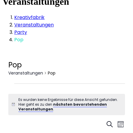
Veranstaltungen
Kreativfabrik
Veranstaltungen
Party
Pop
Pop
Veranstaltungen
Pop
Veranstaltungen
Es wurden keine Ergebnisse für diese Ansicht gefunden.
Hier geht es zu den
nächsten bevorstehenden
Hinweis
Veranstaltungen
.
Veranstal
Vera
Suche
Monat
Suche
Ansi