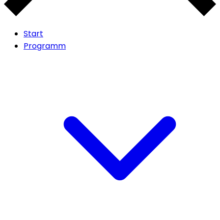
Start
Programm