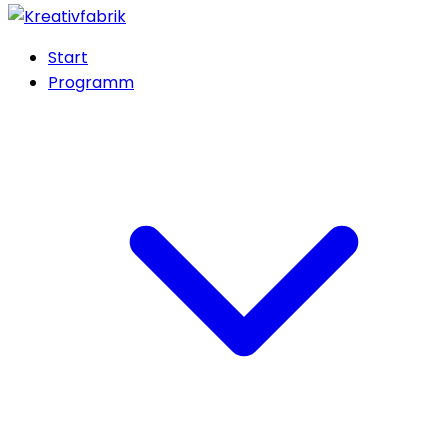
Start
Programm