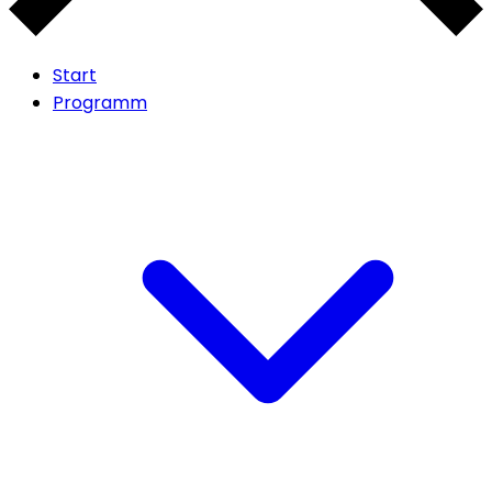
Start
Programm