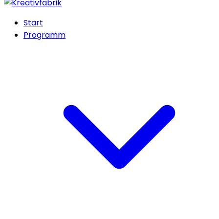
Start
Programm