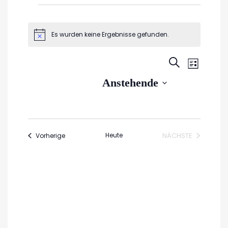
Veranstaltungen
Es wurden keine Ergebnisse gefunden.
Hinweis
Veran
Veransta
SUCHE
LISTE
Ansic
Suche
Datum
Anstehende
Navig
wählen.
und
Ansichte
Navigati
Veranstaltungen
Heute
NÄCHSTE
Vorherige
VERANSTALTUN