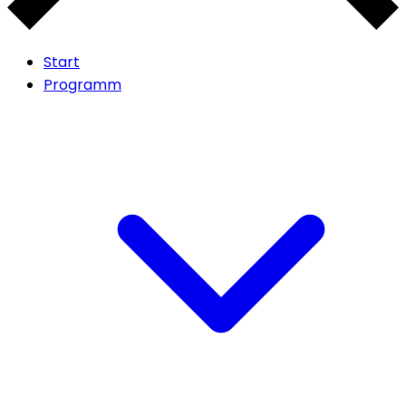
Start
Programm