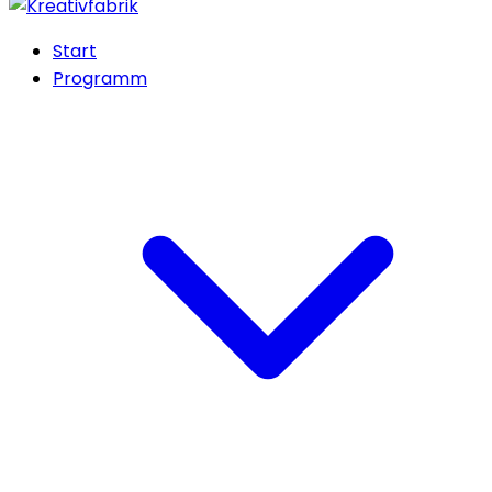
Start
Programm