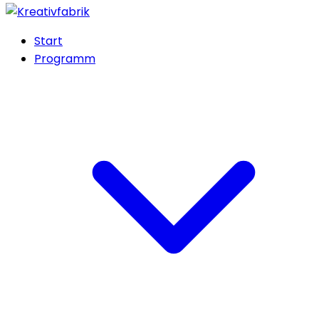
Start
Programm