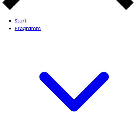
Start
Programm