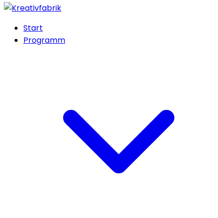
Start
Programm