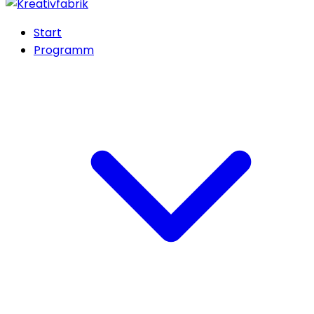
Start
Programm