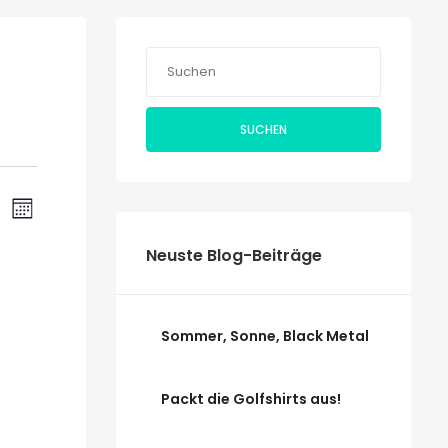
SUCHEN
Veranstaltung
ranstaltungen
CHE
MONAT
Ansichten-
uche
Navigation
Neuste Blog-Beiträge
nd
sichten,
NNTAG
Sommer, Sonne, Black Metal
vigation
Packt die Golfshirts aus!