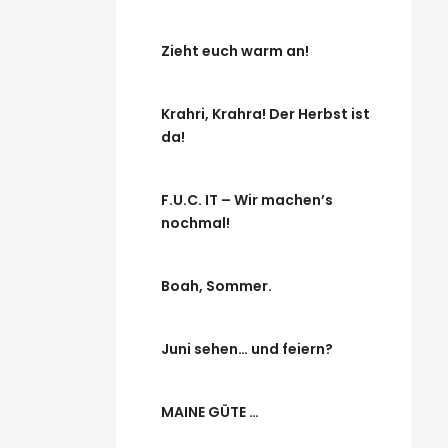
Zieht euch warm an!
Krahri, Krahra! Der Herbst ist
da!
F.U.C. IT – Wir machen’s
nochmal!
Boah, Sommer.
Juni sehen… und feiern?
MAINE GÜTE …