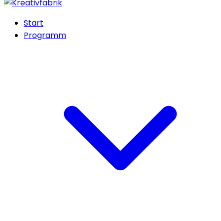
Start
Programm