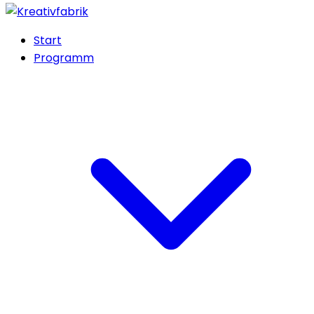
Start
Programm