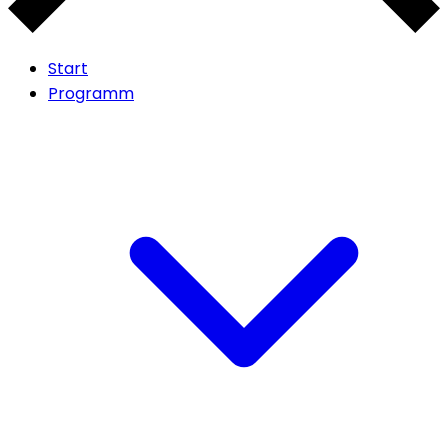
Start
Programm