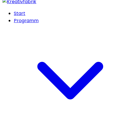
Start
Programm