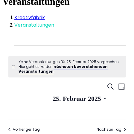
Veranstaltungen
Kreativfabrik
Veranstaltungen
Veranstaltungen
für
Keine Veranstaltungen für 25. Februar 2025 vorgesehen.
25.
Hier geht es zu den
nächsten bevorstehenden
Hinweis
Veranstaltungen
.
Februar
2025
Veranstal
Vera
Suche
Tag
Suche
Ansi
Datum
25. Februar 2025
und
Navi
wählen.
Ansichten
Navigati
Vorheriger Tag
Nächster Tag