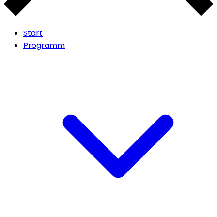
Start
Programm