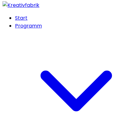
Start
Programm