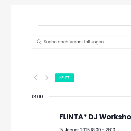
Veranstaltungen
Veranstaltungen
für
Bitte
Suche
Schlüsselwort
eingeben.
15.
und
Suche
nach
Ansichten,
Januar
Veranstaltungen
Datum
HEUTE
Navigation
Schlüsselwort.
wählen.
2025
18:00
FLINTA* DJ Worksh
15. Januar 2025 18:00
-
21:00