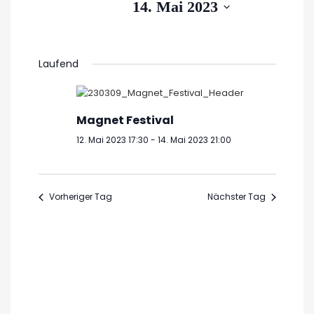
Suche
Datum
14. Mai 2023
Navig
wählen.
14.
und
Ansichte
Mai
Laufend
Navigati
2023
Magnet Festival
12. Mai 2023 17:30
-
14. Mai 2023 21:00
Vorheriger Tag
Nächster Tag