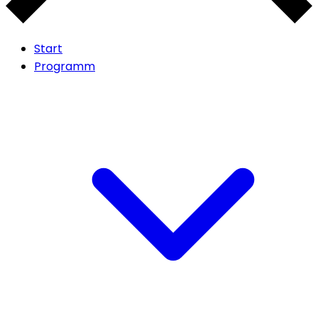
Start
Programm