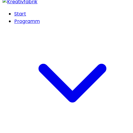
Start
Programm