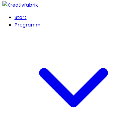
Start
Programm