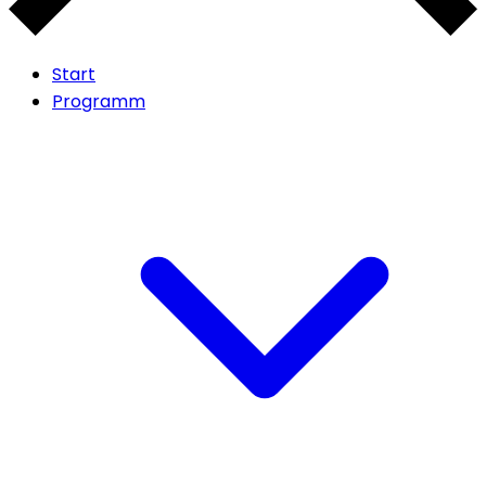
Start
Programm