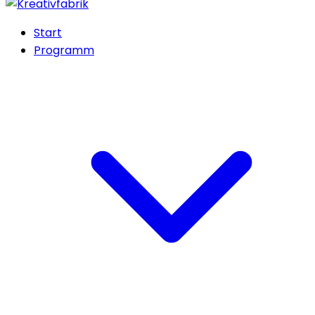
Start
Programm