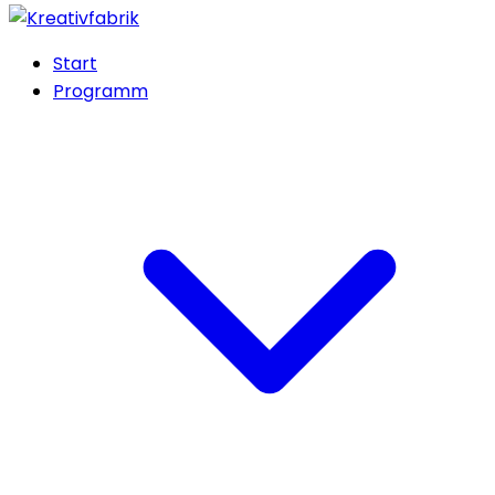
Start
Programm