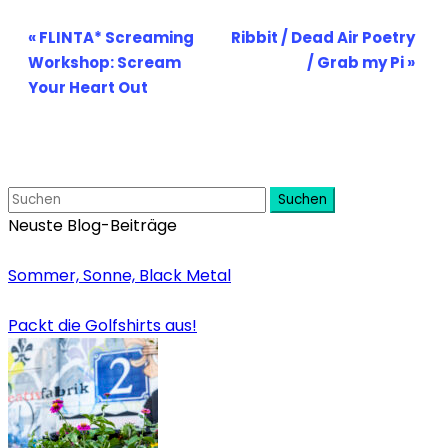
Veranstaltung-
«
FLINTA* Screaming
Ribbit / Dead Air Poetry
Navigation
Workshop: Scream
/ Grab my Pi
»
Your Heart Out
Suchen
Neuste Blog-Beiträge
Sommer, Sonne, Black Metal
Packt die Golfshirts aus!