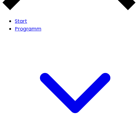
Start
Programm