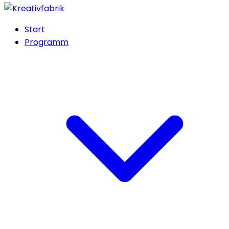
Start
Programm