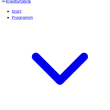
Start
Programm