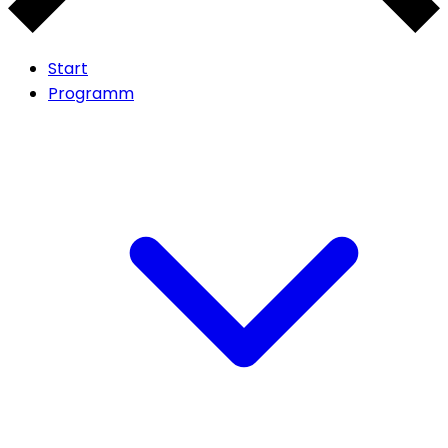
Start
Programm