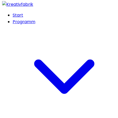
Start
Programm