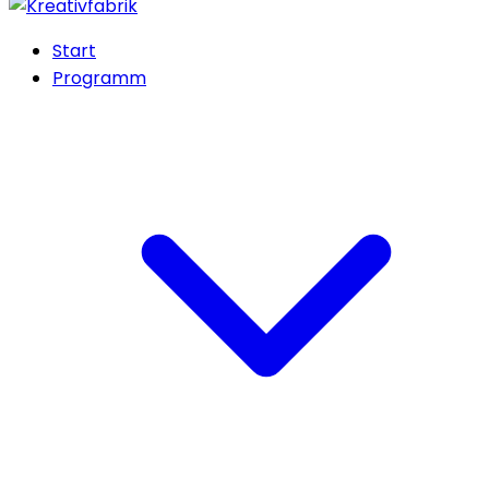
Start
Programm