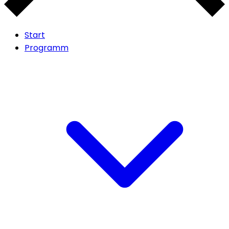
Start
Programm