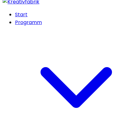
Start
Programm