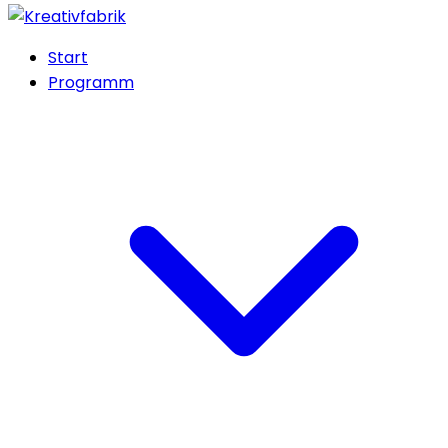
Start
Programm