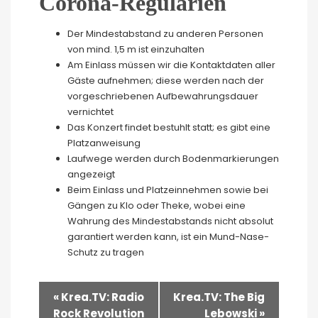
Corona-Regularien
Der Mindestabstand zu anderen Personen
von mind. 1,5 m ist einzuhalten
Am Einlass müssen wir die Kontaktdaten aller
Gäste aufnehmen; diese werden nach der
vorgeschriebenen Aufbewahrungsdauer
vernichtet
Das Konzert findet bestuhlt statt; es gibt eine
Platzanweisung
Laufwege werden durch Bodenmarkierungen
angezeigt
Beim Einlass und Platzeinnehmen sowie bei
Gängen zu Klo oder Theke, wobei eine
Wahrung des Mindestabstands nicht absolut
garantiert werden kann, ist ein Mund-Nase-
Schutz zu tragen
Veranstaltung-
«
Krea.TV: Radio
Krea.TV: The Big
Navigation
Rock Revolution
Lebowski
»