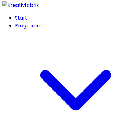
Start
Programm