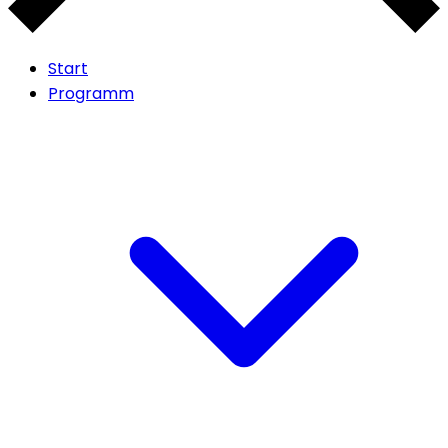
Start
Programm