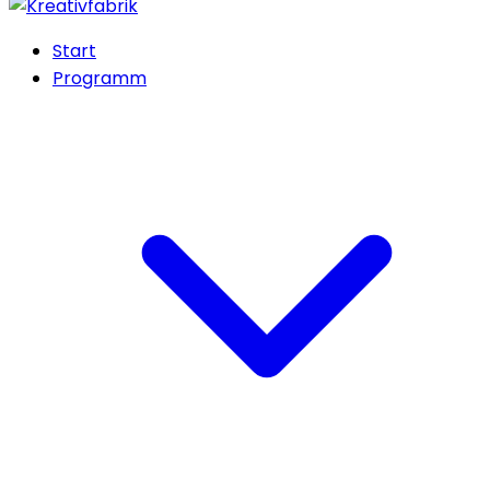
Start
Programm