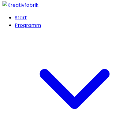
Start
Programm