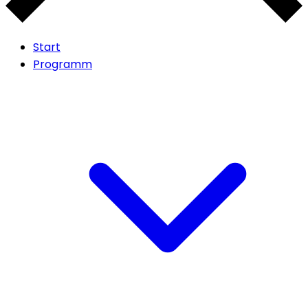
Start
Programm