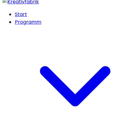
Start
Programm