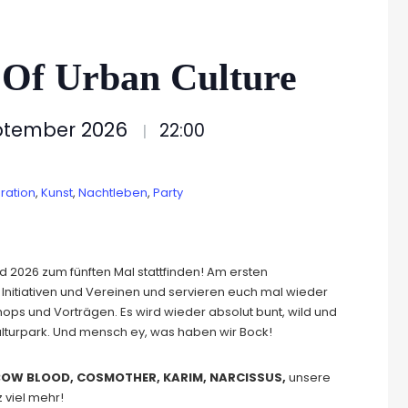
 Of Urban Culture
eptember 2026
22:00
|
ration
,
Kunst
,
Nachtleben
,
Party
d 2026 zum fünften Mal stattfinden!
Am ersten
nitiativen und Vereinen und servieren euch mal wieder
hops und Vorträgen. Es wird wieder absolut bunt, wild und
turpark. Und mensch ey, was haben wir Bock!
OW BLOOD, COSMOTHER, KARIM, NARCISSUS,
unsere
 viel mehr!