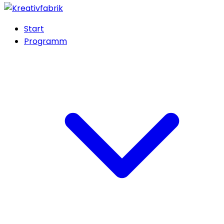
Start
Programm