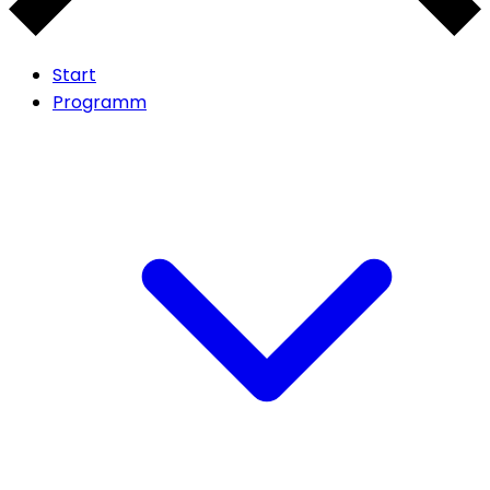
Start
Programm