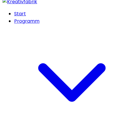
Start
Programm