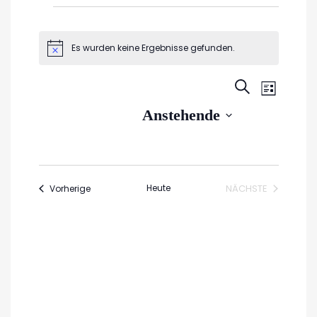
Veranstaltungen
Es wurden keine Ergebnisse gefunden.
Hinweis
Veran
Veransta
SUCHE
LISTE
Ansic
Suche
Datum
Anstehende
Navig
wählen.
und
Ansichte
Navigati
Veranstaltungen
Heute
NÄCHSTE
Vorherige
VERANSTALTUN