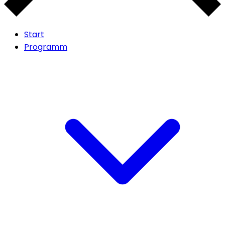
Start
Programm