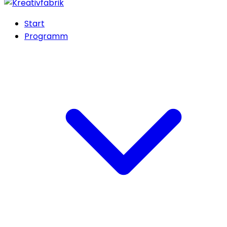
Start
Programm