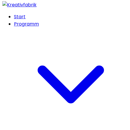
Start
Programm