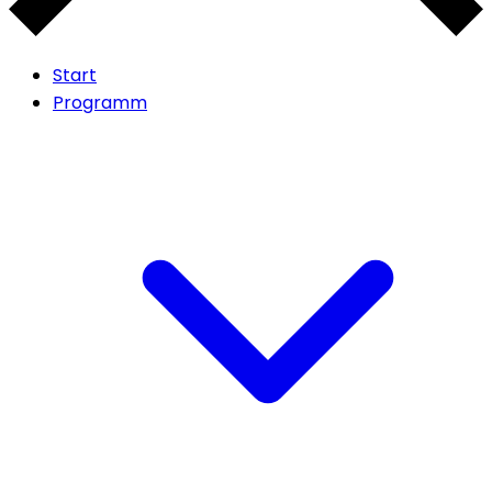
Start
Programm