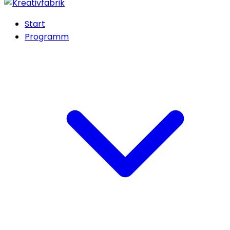
Start
Programm