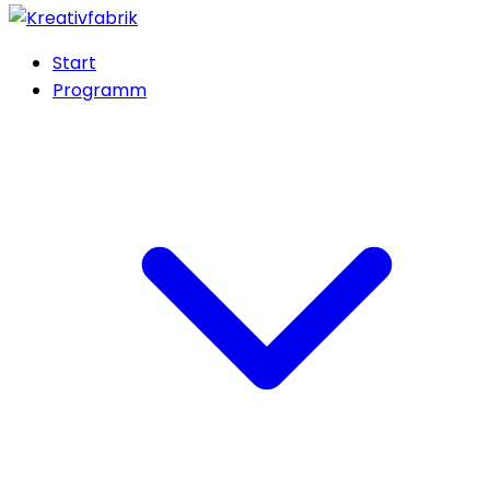
Start
Programm