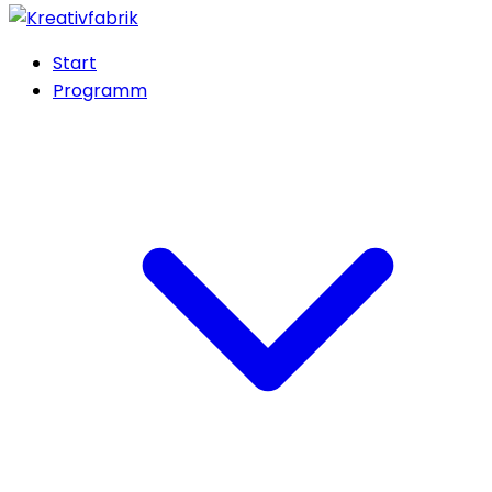
Start
Programm