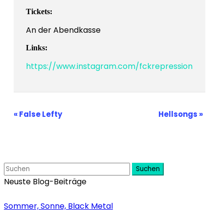
Tickets:
An der Abendkasse
Links:
https://www.instagram.com/fckrepression
Veranstaltung-
«
False Lefty
Hellsongs
»
Navigation
Suchen
Neuste Blog-Beiträge
Sommer, Sonne, Black Metal