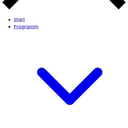
Start
Programm