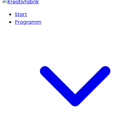
Start
Programm