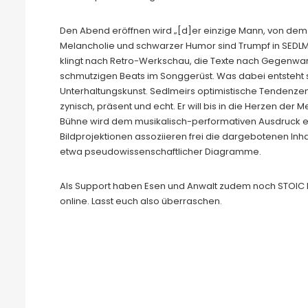
Den Abend eröffnen wird „[d]er einzige Mann, von dem E
Melancholie und schwarzer Humor sind Trumpf in SEDLMEI
klingt nach Retro-Werkschau, die Texte nach Gegenwart un
schmutzigen Beats im Songgerüst. Was dabei entsteht 
Unterhaltungskunst. Sedlmeirs optimistische Tendenzen 
zynisch, präsent und echt. Er will bis in die Herzen der 
Bühne wird dem musikalisch-performativen Ausdruck ein
Bildprojektionen assoziieren frei die dargebotenen Inh
etwa pseudowissenschaftlicher Diagramme.
Als Support haben Esen und Anwalt zudem noch STOIC M
online. Lasst euch also überraschen.