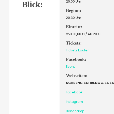
20:00 Uhr
Blick:
Beginn:
20:30 Uhr
Eintritt:
VVK 18,60 € / AK 20 €
Tickets:
Tickets kaufen
Facebook:
Event
Webseiten:
SCHRENG SCHRENG & LA L
Faceboo
k
Instagra
m
Bandcamp