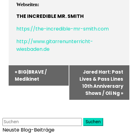
Webseiten:
THE INCREDIBLE MR. SMITH
https://the-incredible-mr-smith.com
http://www.gitarrenunterricht-
wiesbaden.de
Veranstaltung-
«
BIG|BRAVE /
Jared Hart: Past
Navigation
Medikinet
Lives & Pass Lines
10th Anniversary
Shows / Oli Ng
»
Suchen
Neuste Blog-Beiträge