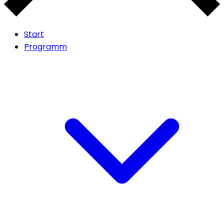
Start
Programm