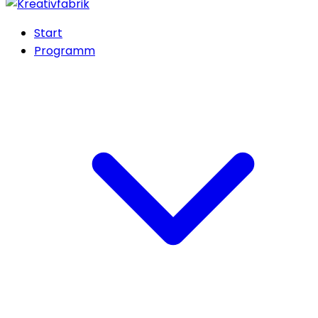
Start
Programm