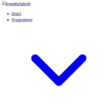
Start
Programm