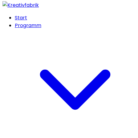
Start
Programm