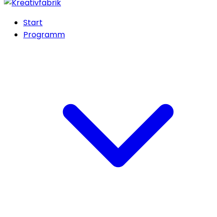
Start
Programm