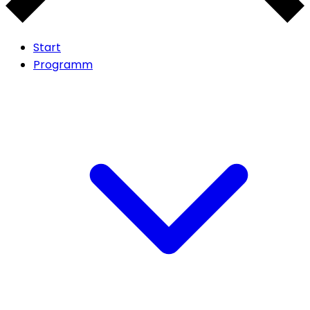
Start
Programm