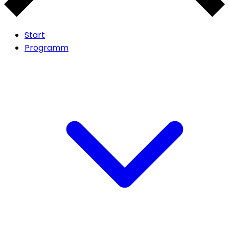
Start
Programm