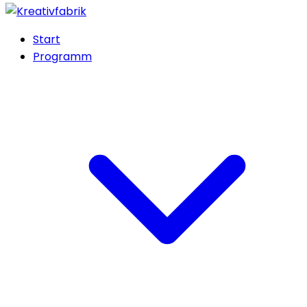
Start
Programm