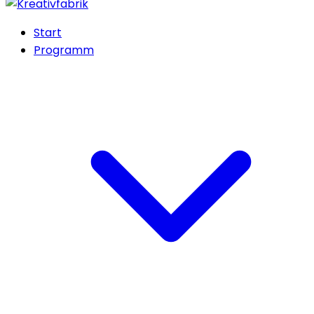
Start
Programm