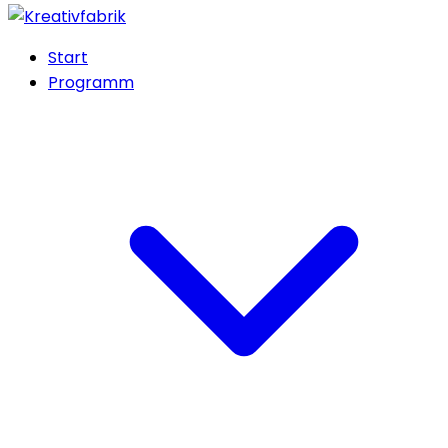
Start
Programm