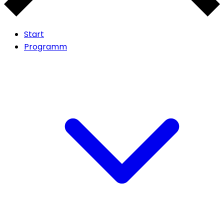
Start
Programm