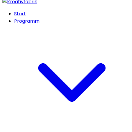
Start
Programm