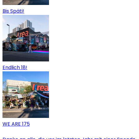
Bis Späti!
Endlich 18!
WE ARE 175