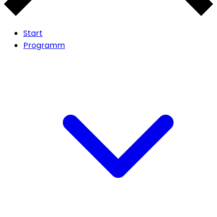
Start
Programm