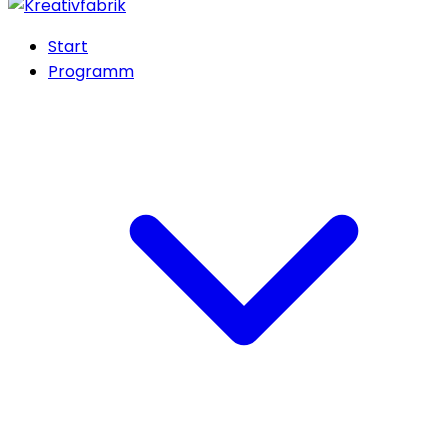
Start
Programm