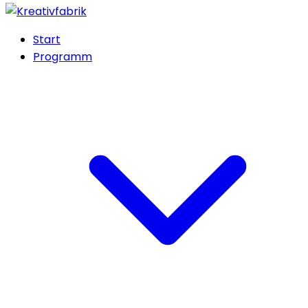
Start
Programm