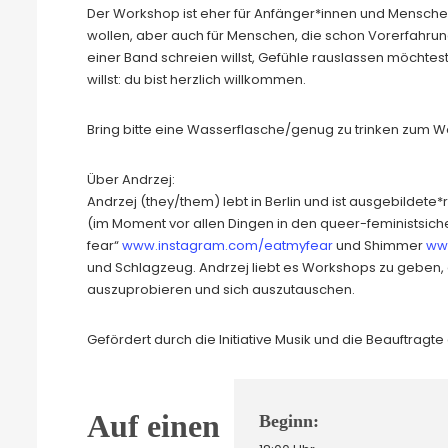
Der Workshop ist eher für Anfänger*innen und Mensche
wollen, aber auch für Menschen, die schon Vorerfahrun
einer Band schreien willst, Gefühle rauslassen möchtest
willst: du bist herzlich willkommen.
Bring bitte eine Wasserflasche/genug zu trinken zum W
Über Andrzej:
Andrzej (they/them) lebt in Berlin und ist ausgebildete
(im Moment vor allen Dingen in den queer-feministsi
fear“
www.instagram.com/eatmyfear
und Shimmer
ww
und Schlagzeug. Andrzej liebt es Workshops zu gebe
auszuprobieren und sich auszutauschen.
Gefördert durch die Initiative Musik und die Beauftragt
Auf einen
Beginn: