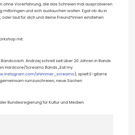
n ohne Vorerfahrung, die das Schreien mal ausprobieren
g mitbringen und sich austauchen wollen. Egal ob du in
, oder laut für dich und deine Freund*innen einstehen
orkshop mit.
*r Bandcoach. Andrzej schreit seit über 20 Jahren in Bands
chen Hardcore/Screamo Bands „Eat my
w.instagram.com/shimmer_screamo
), spielt E-gitarre
n, gemeinsam rumzuschreien, neue Sachen
e der Bundesregierung für Kultur und Medien.