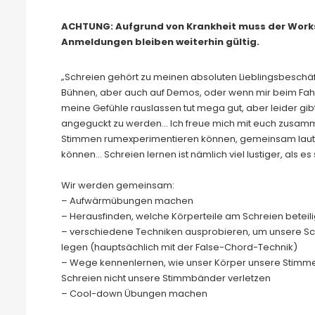
ACHTUNG: Aufgrund von Krankheit muss der Works
Anmeldungen bleiben weiterhin gültig.
„Schreien gehört zu meinen absoluten Lieblingsbeschäf
Bühnen, aber auch auf Demos, oder wenn mir beim Fahr
meine Gefühle rauslassen tut mega gut, aber leider gib
angeguckt zu werden… Ich freue mich mit euch zusamme
Stimmen rumexperimentieren können, gemeinsam laut 
können… Schreien lernen ist nämlich viel lustiger, als es 
Wir werden gemeinsam:
– Aufwärmübungen machen
– Herausfinden, welche Körperteile am Schreien beteili
– verschiedene Techniken ausprobieren, um unsere Sc
legen (hauptsächlich mit der False-Chord-Technik)
– Wege kennenlernen, wie unser Körper unsere Stimme u
Schreien nicht unsere Stimmbänder verletzen
– Cool-down Übungen machen