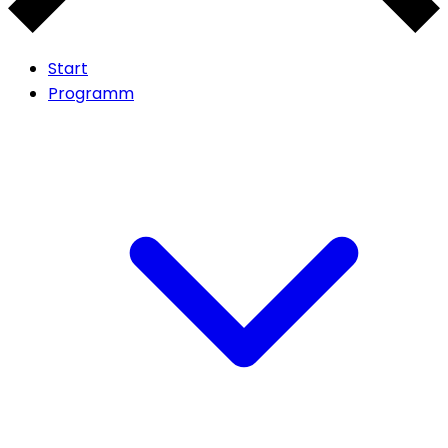
Start
Programm