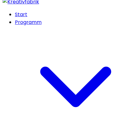
Start
Programm