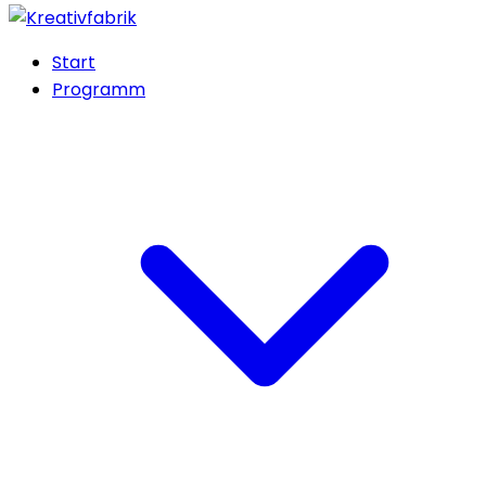
Start
Programm