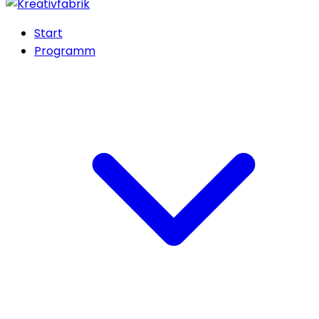
Start
Programm