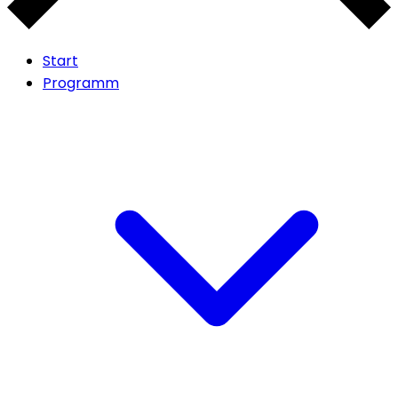
Start
Programm