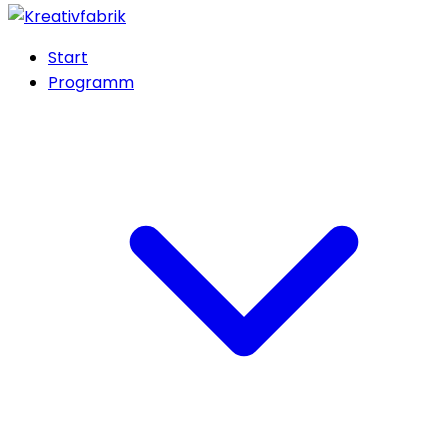
Start
Programm