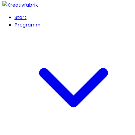
Start
Programm