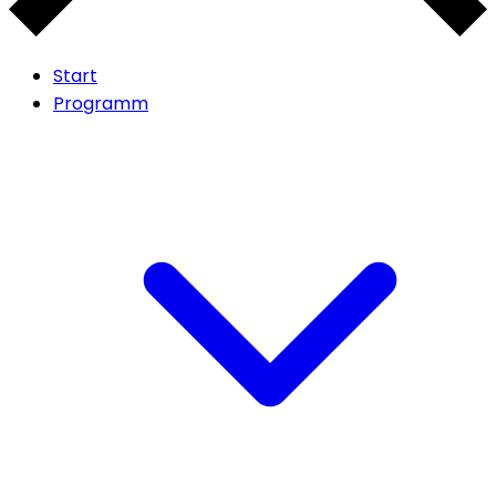
Start
Programm