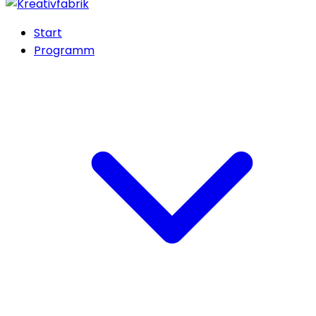
Start
Programm