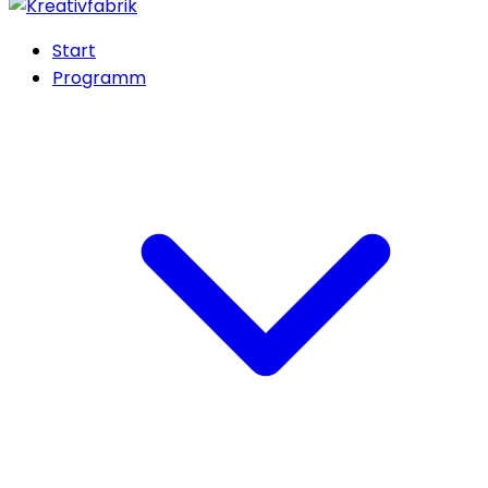
Start
Programm