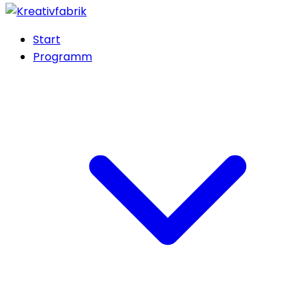
Start
Programm