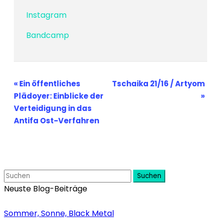
Instagram
Bandcamp
Veranstaltung-
«
Ein öffentliches
Tschaika 21/16 / Artyom
Navigation
Plädoyer: Einblicke der
»
Verteidigung in das
Antifa Ost-Verfahren
Suchen
Neuste Blog-Beiträge
Sommer, Sonne, Black Metal