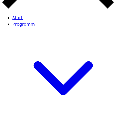
Start
Programm