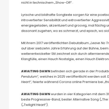
nicht in technischem „Show-Off“.
Lyrische und bildhafte Songtexte sorgen für eine poeti
introvertierter Sensibilität und extrovertierter Aggressi
energiegeladen, akzentuiert und groovig, mal flächig 
dissonant zugehen, wo es schmerzt, und episch, wo si
Mit ihrem 2017 veröffentlichten Debutalbum „
Leave No T
auf über siebzehn Jahre Erfahrung auf der Bühne, beim 
weiterentwickelter Stil zeichnet sich durch alternieren
Klangfülle, einen Hauch Nostalgie, einen Hauch Elektroni
AWAITING DAWN
befinden sich gerade in der Produk
Pendulum“,
welches in 2025 veröffentlicht werden soll.
Heart“,
feierte während Corona online Premiere bei „thi
AWAITING DAWN
wurden in vier Kategorien mit dem 39
beste Progressive-Band, bester Alternative Song („Th
(„Twilight Heart“).