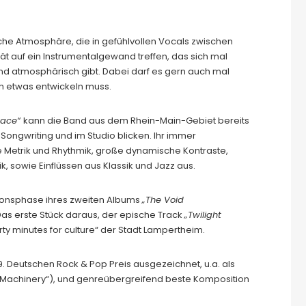
sche Atmosphäre, die in gefühlvollen Vocals zwischen
vität auf ein Instrumentalgewand treffen, das sich mal
und atmosphärisch gibt. Dabei darf es gern auch mal
ch etwas entwickeln muss.
race“
kann die Band aus dem Rhein-Main-Gebiet bereits
Songwriting und im Studio blicken. Ihr immer
de Metrik und Rhythmik, große dynamische Kontraste,
k, sowie Einflüssen aus Klassik und Jazz aus.
tionsphase ihres zweiten Albums
„The Void
 Das erste Stück daraus, der epische Track
„Twilight
rty minutes for culture“ der Stadt Lampertheim.
. Deutschen Rock & Pop Preis ausgezeichnet, u.a. als
e Machinery“), und genreübergreifend beste Komposition