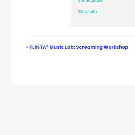
Soundcloud
Webse
ite
Veranstaltung-
«
FLINTA* Music Lab: Screaming Workshop
Navigation