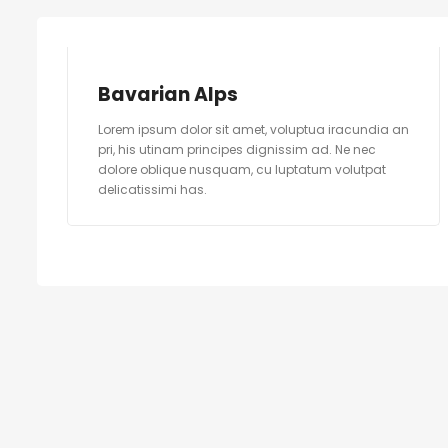
Bavarian Alps
Lorem ipsum dolor sit amet, voluptua iracundia an
pri, his utinam principes dignissim ad. Ne nec
dolore oblique nusquam, cu luptatum volutpat
delicatissimi has.