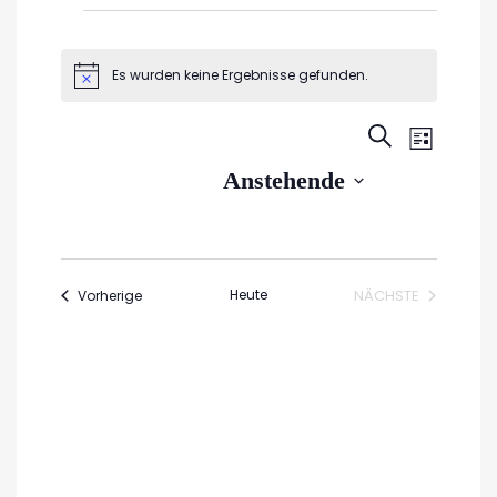
Veranstaltungen
Es wurden keine Ergebnisse gefunden.
Hinweis
Veran
Veransta
SUCHE
LISTE
Ansic
Suche
Datum
Anstehende
Navig
wählen.
und
Ansichte
Navigati
Veranstaltungen
Heute
NÄCHSTE
Vorherige
VERANSTALTUN