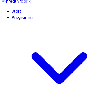
Start
Programm