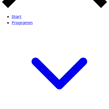
Start
Programm