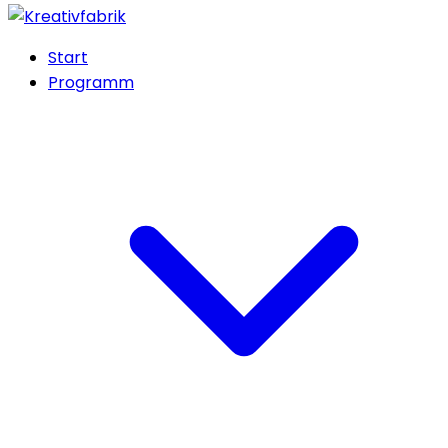
Start
Programm